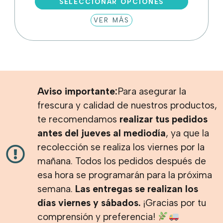
SELECCIONAR OPCIONES
producto
VER MÁS
tiene
múltiples
variantes.
Las
opciones
se
pueden
Aviso importante:
Para asegurar la
elegir
frescura y calidad de nuestros productos,
en
te recomendamos
realizar tus pedidos
la
antes del jueves al mediodía
, ya que la
página
recolección se realiza los viernes por la
de
producto
mañana. Todos los pedidos después de
esa hora se programarán para la próxima
semana.
Las entregas se realizan los
días viernes y sábados.
¡Gracias por tu
comprensión y preferencia!