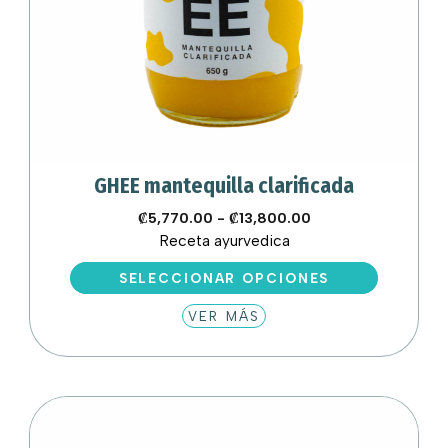
GHEE mantequilla clarificada
Rango
₡
5,770.00
-
₡
13,800.00
de
Receta ayurvedica
precios:
Este
SELECCIONAR OPCIONES
desde
producto
₡5,770.00
VER MÁS
tiene
hasta
múltiples
₡13,800.00
variantes.
Las
opciones
se