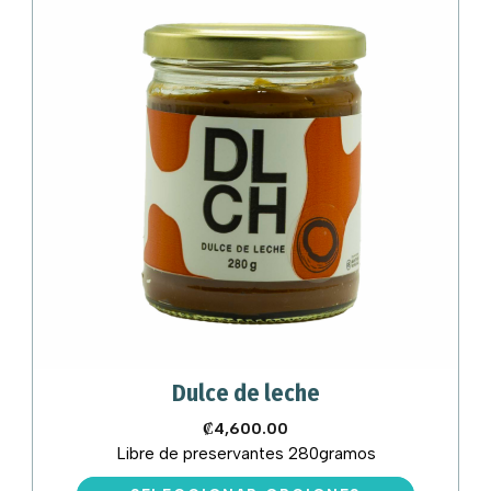
pueden
elegir
en
la
página
de
producto
Dulce de leche
₡
4,600.00
Libre de preservantes 280gramos
Este