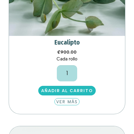
Eucalipto
₡
900.00
Cada rollo
Eucalipto
cantidad
AÑADIR AL CARRITO
VER MÁS