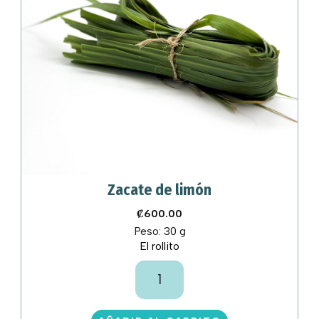
Zacate de limón
₡
600.00
Peso:
30 g
El rollito
Zacate
de
limón
cantidad