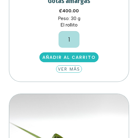
Gotas amargas
₡
400.00
Peso:
30 g
El rollito
Gotas
amargas
cantidad
AÑADIR AL CARRITO
VER MÁS